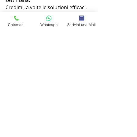
settimana.
Credimi, a volte le soluzioni efficaci, 
sono nelle abitudini più semplici ;)
Chiamaci
Whatsapp
Scrivici una Mail
Ricorda, devi avere cura del tuo 
corpo, non buttarti via.
Dimagrire
Post recenti
Mostra tutti