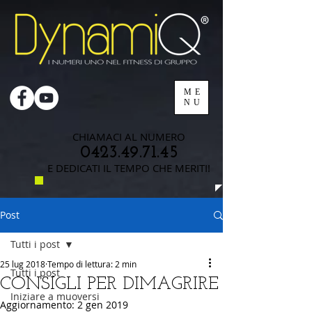
ME
NU
CHIAMACI AL NUMERO
0423.49.71.45
E DEDICATI IL TEMPO CHE MERITI!
Post
Tutti i post
25 lug 2018
Tempo di lettura: 2 min
Tutti i post
CONSIGLI PER DIMAGRIRE
Iniziare a muoversi
Aggiornamento:
2 gen 2019