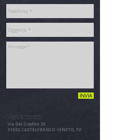
INVIA
Vieni a trovarci
Via Del Credito 26
31033 CASTELFRANCO VENETO, TV