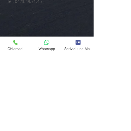
Tel.
0423.49.71.45
Chiamaci
Whatsapp
Scrivici una Mail
RYGEN SSD arl
licenziataria ufficiale del marchio
DynamiQ
C.F. e P.IVA
04957520267
CONTATTACI