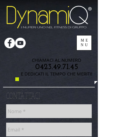
ME
NU
CHIAMACI AL NUMERO
0423.49.71.45
E DEDICATI IL TEMPO CHE MERITI!
CONTATTACI