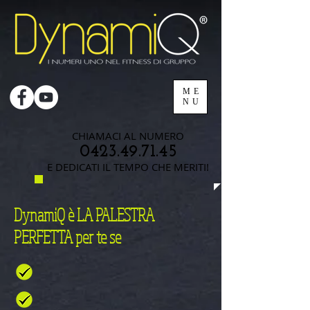
ME
NU
CHIAMACI AL NUMERO
0423.49.71.45
E DEDICATI IL TEMPO CHE MERITI!
DynamiQ è LA PALESTRA
PERFETTA per te se