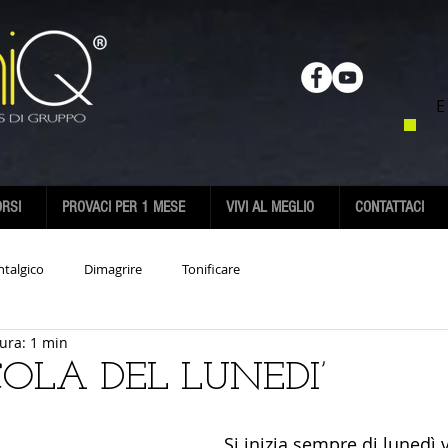
E
RSI
PROVACI PER 1 MESE
VIVI AL MEGLIO
CONTATTACI
ntalgico
Dimagrire
Tonificare
ura: 1 min
OLA DEL LUNEDI’
Si inizia sempre di lunedì 