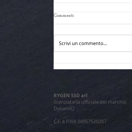
Commenti
Scrivi un commento...
STAI PENSANDO DI
ISCRIVERTI IN PALESTRA?
ECCO LA GUIDA PER FARE
LA SCELTA GIUSTA
RYGEN SSD arl
licenziataria ufficiale del marchio
DynamiQ
C.F. e P.IVA 04957520267