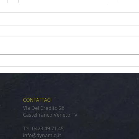
COM
SPESSO TI SENTI IN
IMBARAZZO?
CONTATTACI
Via Del Credito 26
Castelfranco Veneto TV
Tel: 0423.49.71.45
info@dynamiq.it