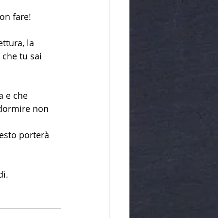
on fare!
ttura, la 
che tu sai 
a e che 
 dormire non 
esto porterà 
dì.