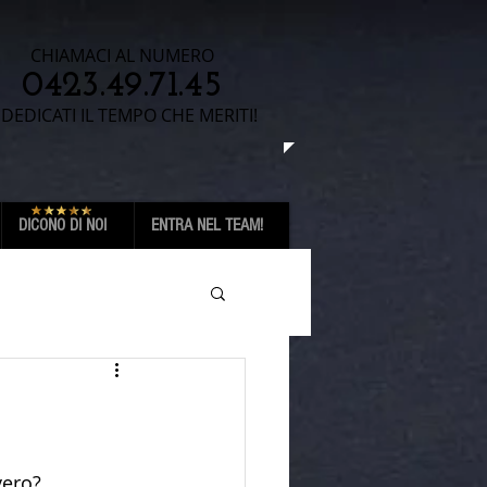
CHIAMACI AL NUMERO
0423.49.71.45​​​
 DEDICATI IL TEMPO CHE MERITI!
DICONO DI NOI
ENTRA NEL TEAM!
vero? 