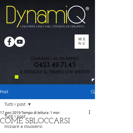
ME
NU
CHIAMACI AL NUMERO
0423.49.71.45
E DEDICATI IL TEMPO CHE MERITI!
Post
Tutti i post
17 gen 2019
Tempo di lettura: 1 min
Tutti i post
COME SBLOCCARSI
Iniziare a muoversi