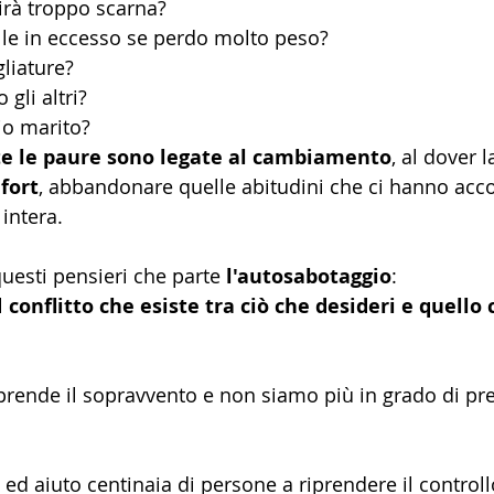
irà troppo scarna?
le in eccesso se perdo molto peso? 
liature?
gli altri? 
io marito?
olte le paure sono legate al cambiamento
, al dover l
fort
, abbandonare quelle abitudini che ci hanno ac
intera.
questi pensieri che parte 
l'autosabotaggio
: 
l 
conflitto che esiste tra ciò che desideri e quello 
 prende il sopravvento e non siamo più in grado di pre
 ed aiuto centinaia di persone a riprendere il controll