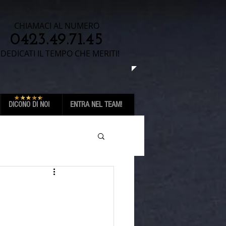
CHIAMACI AL NUMERO
0423.49.71.45​​​
 DEDICATI IL TEMPO CHE MERITI!
DICONO DI NOI
ENTRA NEL TEAM!