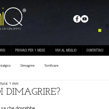
E
RSI
PROVACI PER 1 MESE
VIVI AL MEGLIO
CONTATTACI
ntalgico
Dimagrire
Tonificare
ttura: 1 min
I DIMAGRIRE?
o sa che dovrebbe 