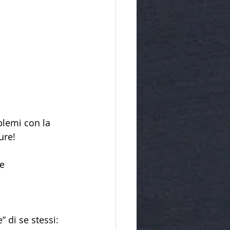
blemi con la 
ure!
e 
 di se stessi: 