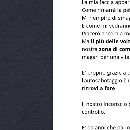
La mia faccia appar
Come rimarrà la pel
Mi riempirò di smag
E come mi vedranno 
Piacerò ancora a m
Ma 
il più delle v
nostra 
zona di com
magari per una vita 
E' proprio grazie a 
l'autosabotaggio è i
ritrovi a fare
. 
Il nostro inconscio
controllo.
E' da anni che parlo