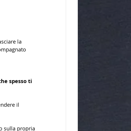
asciare la 
compagnato 
che spesso ti 
ndere il 
o sulla propria 