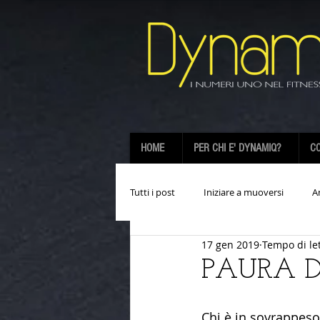
HOME
PER CHI E' DYNAMIQ?
CO
Tutti i post
Iniziare a muoversi
A
17 gen 2019
Tempo di le
PAURA D
Chi è in sovrappes