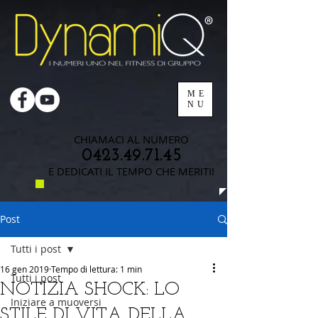
ME
NU
CHIAMACI AL NUMERO
0423.49.71.45
E DEDICATI IL TEMPO CHE MERITI!
Post
Tutti i post
16 gen 2019
Tempo di lettura: 1 min
Tutti i post
NOTIZIA SHOCK: LO
Iniziare a muoversi
STILE DI VITA DELLA