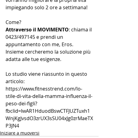
vorranno migliorare la propria vita 
impiegando solo 2 ore a settimana!
Come?
Attraverso il MOVIMENTO
: chiama il 
0423/497145 e prendi un 
appuntamento con me, Eros. 
Insieme cercheremo la soluzione più 
adatta alle tue esigenze.
Lo studio viene riassunto in questo 
articolo:
https://www.fitnesstrend.com/lo-
stile-di-vita-della-mamma-influenza-il-
peso-dei-figli?
fbclid=IwAR1HduodBswCTFJUZTuxh1
WnjKgJvsdO3zrUX3sSU04xJg0zrMaeTX
P3JN4 
Iniziare a muoversi