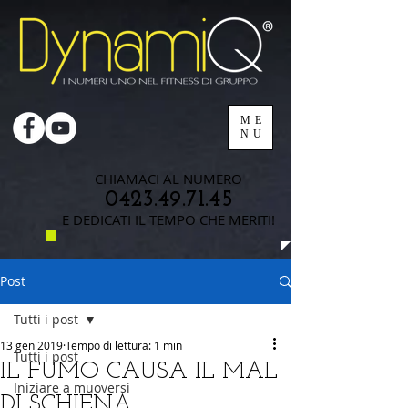
ME
NU
CHIAMACI AL NUMERO
0423.49.71.45
E DEDICATI IL TEMPO CHE MERITI!
Post
Tutti i post
13 gen 2019
Tempo di lettura: 1 min
Tutti i post
IL FUMO CAUSA IL MAL
Iniziare a muoversi
DI SCHIENA