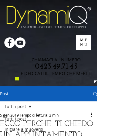
ME
NU
CHIAMACI AL NUMERO
0423.49.71.45
E DEDICATI IL TEMPO CHE MERITI!
Post
Tutti i post
5 gen 2019
Tempo di lettura: 2 min
Tutti i post
ECCO PERCHE' TI CHIEDO
Iniziare a muoversi
UN APPUNTAMENTO