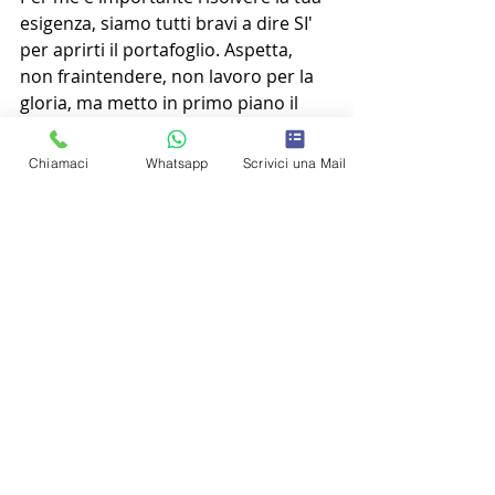
esigenza, siamo tutti bravi a dire SI' 
per aprirti il portafoglio. Aspetta, 
non fraintendere, non lavoro per la 
gloria, ma metto in primo piano il 
tuo benessere.
Chiamaci
Whatsapp
Scrivici una Mail
Che dici? Lo prendiamo questo 
appuntamento?
Verificherai tu stesso se DynamiQ è il 
posto giusto.
Iniziare a muoversi
Post recenti
Mostra tutti