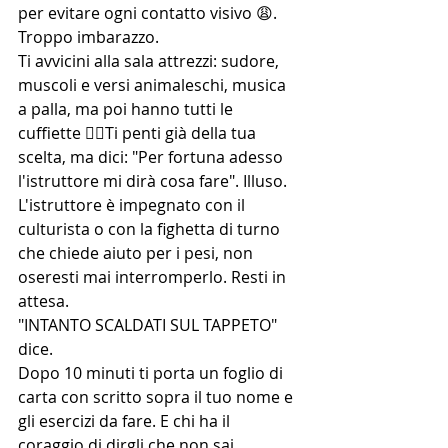
per evitare ogni contatto visivo 😩. 
Troppo imbarazzo.
Ti avvicini alla sala attrezzi: sudore, 
muscoli e versi animaleschi, musica 
a palla, ma poi hanno tutti le 
cuffiette 🤷‍♂Ti penti già della tua 
scelta, ma dici: "Per fortuna adesso 
l'istruttore mi dirà cosa fare". Illuso.
L'istruttore è impegnato con il 
culturista o con la fighetta di turno 
che chiede aiuto per i pesi, non 
oseresti mai interromperlo. Resti in 
attesa.
"INTANTO SCALDATI SUL TAPPETO" 
dice.
Dopo 10 minuti ti porta un foglio di 
carta con scritto sopra il tuo nome e 
gli esercizi da fare. E chi ha il 
coraggio di dirgli che non sai 