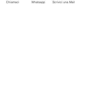
Chiamaci
Whatsapp
Scrivici una Mail
Post recenti
Mostra tutti