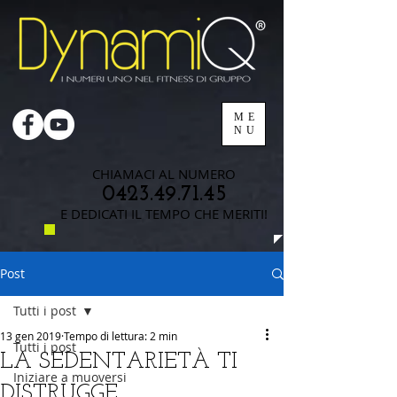
ME
NU
CHIAMACI AL NUMERO
0423.49.71.45
E DEDICATI IL TEMPO CHE MERITI!
Post
Tutti i post
13 gen 2019
Tempo di lettura: 2 min
Tutti i post
LA SEDENTARIETÀ TI
Iniziare a muoversi
DISTRUGGE